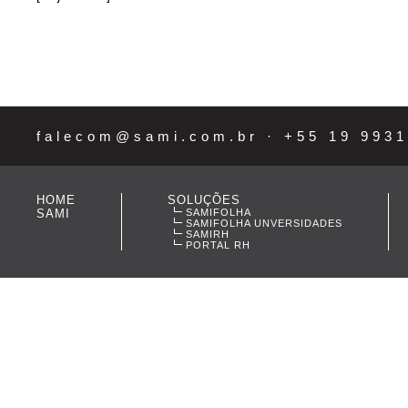
falecom@sami.com.br
· +55 19 9931
HOME
SOLUÇÕES
SAMI
SAMIFOLHA
SAMIFOLHA UNVERSIDADES
SAMIRH
PORTAL RH