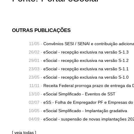
OUTRAS PUBLICAÇÕES
11/05 -
Convênios SESI / SENAI e contribuição adicion
26/02 -
eSocial - recepção exclusiva na versão S-1.3
29/01 -
eSocial - recepção exclusiva na versão S-1.2
23/03 -
eSocial - recepção exclusiva na versão S-1.1
23/05 -
eSocial - recepção exclusiva na versão S-1.0
11/11 -
Receita Federal prorroga prazo de entrega d
13/10 -
eSocial Simplificado - Eventos de SST
02/07 -
eSS - Folha de Empregador PF e Empresas do 
10/05 -
eSocial Simplificado - Implantação gradativa
04/09 -
eSocial - suspensão de novas implantações 20
[
veja todas
]